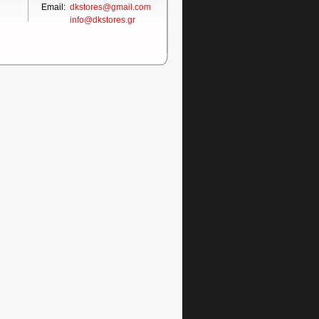
Email:
dkstores@gmail.com
info@dkstores.gr