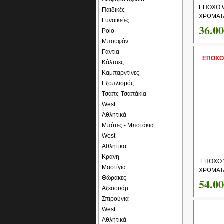
ΕΠΟΧΟ 
Παιδικές
ΧΡΩΜΑΤ
Γυναικείες
36.0
Polo
Μπουφάν
Γάντια
ΕΠΟΧΟ
Κάλτσες
Καμπαρντίνες
Εξοπλισμός
Τσάπς-Τσαπάκια
West
Αθλητικά
Μπότες - Μποτάκια
West
Αθλητικα
Κράνη
ΕΠΟΧΟ 
Μαστίγια
ΧΡΩΜΑΤΑ:
Θώρακες
54.0
Αξεσουάρ
Σπιρούνια
West
Αθλητικά