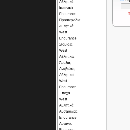
Εγ
Αθλητικά
Ισπανικά
Π
Endurance
Προστερνίδια
Αθλητικά
West
Endurance
Στομίδες
West
Αθλητικές
Άμαξας
Αναβολείς
Αθλητικοί
West
Endurance
Έποχα
West
Αθλητικά
Αυστραλίας
Endurance
Αρτάνες
Edurance