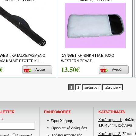
Κωδικός: EPO-0038
Κωδικός: EPO-0049
WEST. KAΤΑΣΚΕΥΑΣΜΕΝΟ
ΣΥΝΘΕΤΙΚΗ ΘΗΚΗ ΓΙΑ ΕΠΟΧΟ
ΧΑ ΚΑΙ ΜΕ ΕΣΩΤΕΡΙΚΗ...
WESTERN ΣΕΛΑΣ.
0€
13.50€
Αγορά
Αγορά
1
2
επόμενο ›
τελευταίο »
LETTER
ΠΛΗΡΟΦΟΡΙΕΣ
ΚΑΤΑΣΤΗΜΑΤΑ
:
*
Κατάστημα 1:
Φιλίτη
Όροι Χρήσης
Τ.Κ. 45444, Ιωάννινα
Προσωπικά Δεδομένα
Κατάστημα 2:
Ζάππα 9
Τρόποι Αποστολής