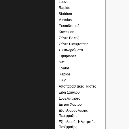
Leovet
Rapide
Stubben
Veredus
Εκπαιδευτικά
Kavesson
Ζώνες Βολτίζ
Ζώνες Εκγύμνασης
Συμπληρώματα
Equiplanet
Naf
Ovator
Rapide
TRM
Αποπαρασιτικές Πάστες
Είδη Σταύλου
Συνθλιπτήρες
Δίχτυα Χόρτου
Εξοπλισμός Άπλης
Περίφραξης
Εξοπλισμός Ηλεκτρικής
Περίφραξης