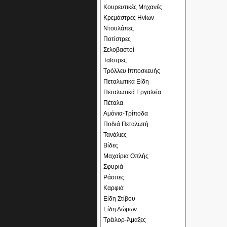
Κουρευτικές Μηχανές
Κρεμάστρες Ηνίων
Ντουλάπες
Ποτίστρες
Σελοβαστοί
ΤαΪστρες
Τρόλλευ Ιπποσκευής
Πεταλωτικά Είδη
Πεταλωτικά Εργαλεία
Πέταλα
Αμόνια-Τρίποδα
Ποδιά Πεταλωτή
Τανάλιες
Βίδες
Μαχαίρια Οπλής
Σφυριά
Ράσπες
Καρφιά
Είδη Στίβου
Είδη Δώρων
Τρέιλορ-Άμαξες