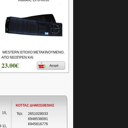
Κωδικός: EPO-0050
WESTERN ΕΠΟΧΟ ΜΕΤΑΚΙΝΟΥΜΕΝΟ,
ΑΠΟ ΝΕΟΠΡΕΝ ΚΑΙ
23.00€
Αγορά
ΚΟΤΤΑΣ ΔΗΜΟΣΘΕΝΗΣ
 15,
Τηλ:
2651028033
6948538091
6945816776
-11,