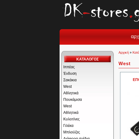
αρχ
Αρχική
»
Κατ
ΚΑΤΑΛΟΓΟΣ
West
Ιππέας
Ένδυση
ΕΠ
Σακάκια
West
Αθλητικά
Πουκάμισα
West
Αθλητικά
Κυλοτίνες
Γιλέκα
Μπλούζες
Διάφορα σχέδια