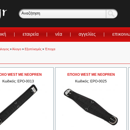
ική
εταιρεία
νέα
αγγελίες
επικοιν
άλογος
»
Άλογο
»
Εξοπλισμός
»
Έποχα
ΟΧΟ WEST ΜΕ NEOPREN
ΕΠΟΧΟ WEST ΜΕ ΝΕΟPREN
Κωδικός: EPO-0013
Κωδικός: EPO-0025