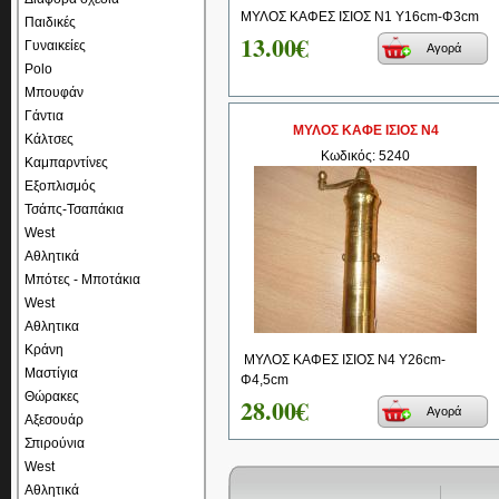
ΜΥΛΟΣ ΚΑΦΕΣ ΙΣΙΟΣ Ν1 Υ16cm-Φ3cm
Παιδικές
13.00€
Γυναικείες
Αγορά
Polo
Μπουφάν
Γάντια
ΜΥΛΟΣ ΚΑΦΕ ΙΣΙΟΣ Ν4
Κάλτσες
Κωδικός: 5240
Καμπαρντίνες
Εξοπλισμός
Τσάπς-Τσαπάκια
West
Αθλητικά
Μπότες - Μποτάκια
West
Αθλητικα
Κράνη
ΜΥΛΟΣ ΚΑΦΕΣ ΙΣΙΟΣ Ν4 Υ26cm-
Μαστίγια
Φ4,5cm
Θώρακες
28.00€
Αγορά
Αξεσουάρ
Σπιρούνια
West
Αθλητικά