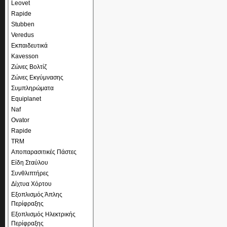
Leovet
Rapide
Stubben
Veredus
Εκπαιδευτικά
Kavesson
Ζώνες Βολτίζ
Ζώνες Εκγύμνασης
Συμπληρώματα
Equiplanet
Naf
Ovator
Rapide
TRM
Αποπαρασιτικές Πάστες
Είδη Σταύλου
Συνθλιπτήρες
Δίχτυα Χόρτου
Εξοπλισμός Άπλης
Περίφραξης
Εξοπλισμός Ηλεκτρικής
Περίφραξης