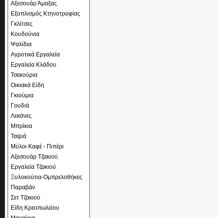
Αξεσουάρ Άμαξας
Εξοπλισμός Κτηνοτροφίας
Γκλίτσες
Κουδούνια
Ψαλίδια
Αγροτικά Εργαλεία
Εργαλεία Κλάδου
Τσεκούρια
Οικιακά Είδη
Γκιούμια
Γουδιά
Λεκάνες
Μπρίκια
Ταψιά
Μύλοι Καφέ - Πιπέρι
Αξεσουάρ Τζακιού
Εργαλεία Τζακιού
Ξυλοκούτια-Ομπρελοθήκες
Παραβάν
Σετ Τζακιού
Είδη Κρεοπωλείου