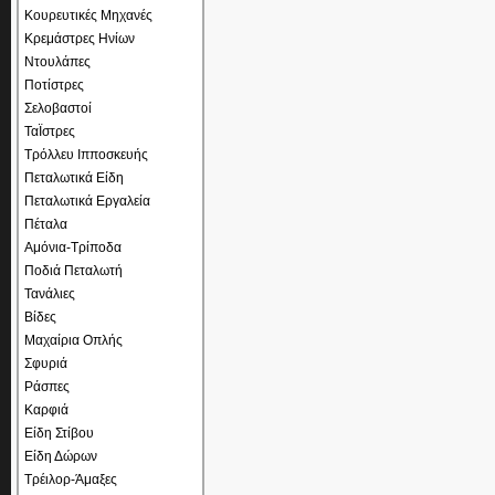
Κουρευτικές Μηχανές
Κρεμάστρες Ηνίων
Ντουλάπες
Ποτίστρες
Σελοβαστοί
ΤαΪστρες
Τρόλλευ Ιπποσκευής
Πεταλωτικά Είδη
Πεταλωτικά Εργαλεία
Πέταλα
Αμόνια-Τρίποδα
Ποδιά Πεταλωτή
Τανάλιες
Βίδες
Μαχαίρια Οπλής
Σφυριά
Ράσπες
Καρφιά
Είδη Στίβου
Είδη Δώρων
Τρέιλορ-Άμαξες