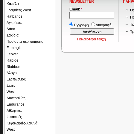
NEWSLETTER
ΠΛΗΡ
Καπέλα
Email:
*
Γραβάτες West
Όρ
Hatbands
Πρ
Αγκράφες
Τρ
Εγγραφή
Διαγραφή
Λάσα
Τ
Σακίδια
Παλαιότερα τεύχη
Προϊόντα περιποίησης
Fiebing's
Leovet
Rapide
Stubben
Άλογο
Εξοπλισμός
Σέλες
West
Αυστραλίας
Endurance
Αθλητικές
Ισπανικές
Κεφαλαριές-Χαλινά
West