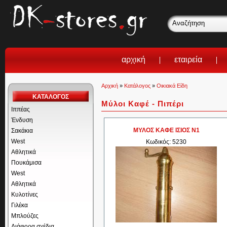
αρχική
εταιρεία
Αρχική
»
Κατάλογος
»
Οικιακά Είδη
ΚΑΤΑΛΟΓΟΣ
Μύλοι Καφέ - Πιπέρι
Ιππέας
Ένδυση
ΜΥΛΟΣ ΚΑΦΕ ΙΣΙΟΣ Ν1
Σακάκια
West
Κωδικός: 5230
Αθλητικά
Πουκάμισα
West
Αθλητικά
Κυλοτίνες
Γιλέκα
Μπλούζες
Διάφορα σχέδια