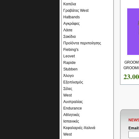
Καπέλα
Γραβάτες West
Hatbands
Αγκράφες
Λάσα
Σακίδια
Προϊόντα περιποίησης
Fiebing's
Leovet
GROOMI
Rapide
GROOMIN
Stubben
23.0
Άλογο
Εξοπλισμός
Σέλες
West
Αυστραλίας
Endurance
Αθλητικές
NEWS
Ισπανικές
Κεφαλαριές-Χαλινά
Email
West