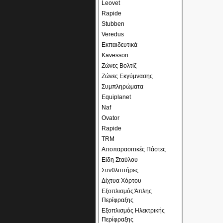
Leovet
Rapide
Stubben
Veredus
Εκπαιδευτικά
Kavesson
Ζώνες Βολτίζ
Ζώνες Εκγύμνασης
Συμπληρώματα
Equiplanet
Naf
Ovator
Rapide
TRM
Αποπαρασιτικές Πάστες
Είδη Σταύλου
Συνθλιπτήρες
Δίχτυα Χόρτου
Εξοπλισμός Άπλης
Περίφραξης
Εξοπλισμός Ηλεκτρικής
Περίφραξης