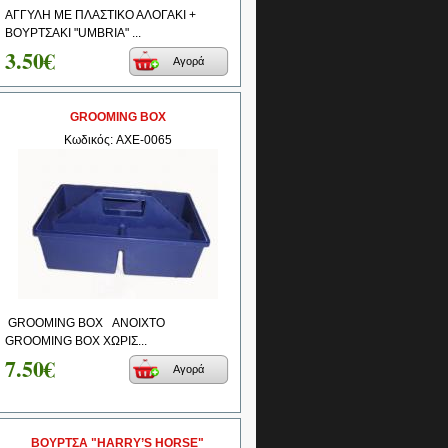
ΑΓΓΥΛΗ ΜΕ ΠΛΑΣΤΙΚΟ ΑΛΟΓΑΚΙ +
ΒΟΥΡΤΣΑΚΙ "UMBRIA" ...
3.50€
Αγορά
GROOMING BOX
Κωδικός: AXE-0065
GROOMING BOX ΑΝΟΙΧΤΟ
GROOMING BOX ΧΩΡΙΣ...
7.50€
Αγορά
ΒΟΥΡΤΣΑ "HARRY’S HORSE"