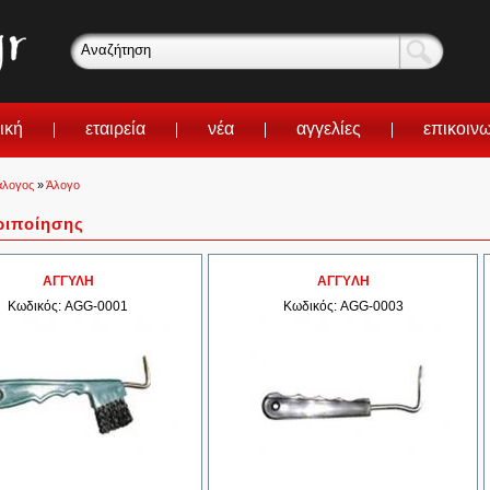
ική
εταιρεία
νέα
αγγελίες
επικοιν
άλογος
»
Άλογο
ριποίησης
ΑΓΓΥΛΗ
ΑΓΓYΛΗ
Κωδικός: AGG-0001
Κωδικός: AGG-0003