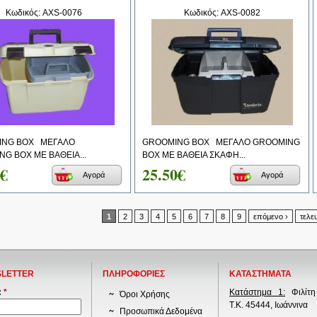
Κωδικός: AXS-0076
Κωδικός: AXS-0082
NG BOX ΜΕΓΑΛΟ
GROOMING BOX ΜΕΓΑΛΟ GROOMING
G BOX ΜΕ ΒΑΘΕΙΑ...
BOX ΜΕ ΒΑΘΕΙΑ ΣΚΑΦΗ...
0€
25.50€
Αγορά
Αγορά
1
2
3
4
5
6
7
8
9
επόμενο ›
τελε
LETTER
ΠΛΗΡΟΦΟΡΙΕΣ
ΚΑΤΑΣΤΗΜΑΤΑ
:
*
Κατάστημα 1:
Φιλίτη
Όροι Χρήσης
Τ.Κ. 45444, Ιωάννινα
Προσωπικά Δεδομένα