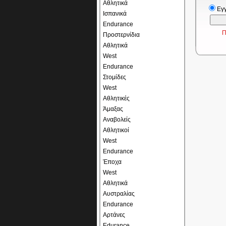
Αθλητικά
Εγ
Ισπανικά
Endurance
Π
Προστερνίδια
Αθλητικά
West
Endurance
Στομίδες
West
Αθλητικές
Άμαξας
Αναβολείς
Αθλητικοί
West
Endurance
Έποχα
West
Αθλητικά
Αυστραλίας
Endurance
Αρτάνες
Edurance