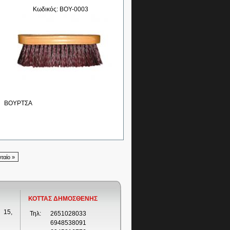
Κωδικός: BOY-0003
ΒΟΥΡΤΣΑ
υταίο »
ΚΟΤΤΑΣ ΔΗΜΟΣΘΕΝΗΣ
 15,
Τηλ:
2651028033
6948538091