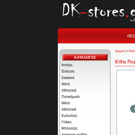
αρχ
Αρχική
»
Κατ
ΚΑΤΑΛΟΓΟΣ
Είδη Πε
Ιππέας
Ένδυση
Σακάκια
West
Αθλητικά
Πουκάμισα
West
Αθλητικά
Κυλοτίνες
Γιλέκα
Μπλούζες
Διάφορα σχέδια