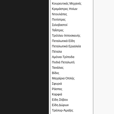
Κουρευτικές Μηχανές
Κρεμάστρες Ηνίων
Ντουλάπες
Ποτίστρες
Σελοβαστοί
ΤαΪστρες
Τρόλλευ Ιπποσκευής
Πεταλωτικά Είδη
Πεταλωτικά Εργαλεία
Πέταλα
Αμόνια-Τρίποδα
Ποδιά Πεταλωτή
Τανάλιες
Βίδες
Μαχαίρια Οπλής
Σφυριά
Ράσπες
Καρφιά
Είδη Στίβου
Είδη Δώρων
Τρέιλορ-Άμαξες