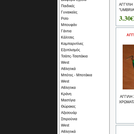
ΑΓΓΥΛΗ
Παιδικές
"UMBRIA
Γυναικείες
3.30€
Polo
Μπουφάν
Γάντια
ΑΓΓ
Κάλτσες
Καμπαρντίνες
Εξοπλισμός
Τσάπς-Τσαπάκια
West
Αθλητικά
Μπότες - Μποτάκια
West
Αθλητικα
Κράνη
ΑΓΓΙΛΗ 
Μαστίγια
ΧΡΩΜΑΤΑ
Θώρακες
Αξεσουάρ
Σπιρούνια
West
Αθλητικά