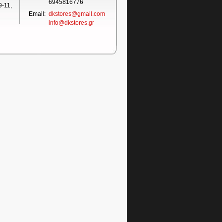
6945816776
-11,
Email:
dkstores@gmail.com
info@dkstores.gr