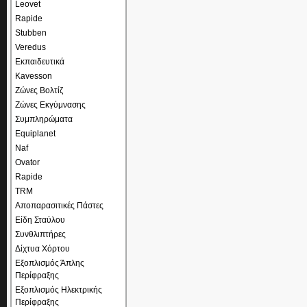
Leovet
Rapide
Stubben
Veredus
Εκπαιδευτικά
Kavesson
Ζώνες Βολτίζ
Ζώνες Εκγύμνασης
Συμπληρώματα
Equiplanet
Naf
Ovator
Rapide
TRM
Αποπαρασιτικές Πάστες
Είδη Σταύλου
Συνθλιπτήρες
Δίχτυα Χόρτου
Εξοπλισμός Άπλης
Περίφραξης
Εξοπλισμός Ηλεκτρικής
Περίφραξης