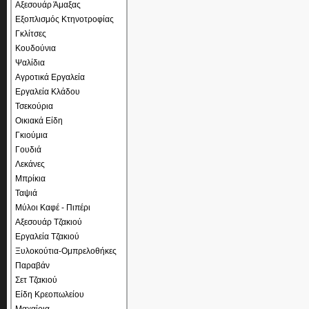
Αξεσουάρ Άμαξας
Εξοπλισμός Κτηνοτροφίας
Γκλίτσες
Κουδούνια
Ψαλίδια
Αγροτικά Εργαλεία
Εργαλεία Κλάδου
Τσεκούρια
Οικιακά Είδη
Γκιούμια
Γουδιά
Λεκάνες
Μπρίκια
Ταψιά
Μύλοι Καφέ - Πιπέρι
Αξεσουάρ Τζακιού
Εργαλεία Τζακιού
Ξυλοκούτια-Ομπρελοθήκες
Παραβάν
Σετ Τζακιού
Είδη Κρεοπωλείου