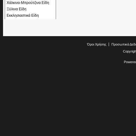
Χάλκινα-Μπρούτζινα Είδη
Ξύλινα Είδη
Εκκλησιαστικά Είδη
Όροι Χρήσης
Προσωπικά Δεδ
Copyrig
Powere