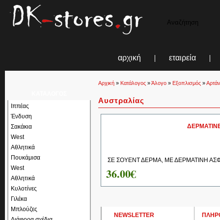
αρχική
εταιρεία
Αρχική
»
Κατάλογος
»
Άλογο
»
Εξοπλισμός
»
Αρτάν
ΚΑΤΑΛΟΓΟΣ
Αυστραλίας
Ιππέας
Ένδυση
ΔΕΡΜΑΤΙΝΕ
Σακάκια
West
Αθλητικά
Πουκάμισα
ΣΕ ΣΟΥΕΝΤ ΔΕΡΜΑ, ΜΕ ΔΕΡΜΑΤΙΝΗ ΑΣΦΑ
West
36.00€
Αθλητικά
Κυλοτίνες
Γιλέκα
Μπλούζες
NEWSLETTER
ΠΛΗΡ
Διάφορα σχέδια