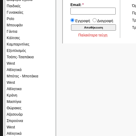
Email:
*
Όρ
Παιδικές
Γυναικείες
Πρ
Polo
Τρ
Εγγραφή
Διαγραφή
Μπουφάν
Τ
Γάντια
Παλαιότερα τεύχη
Κάλτσες
Καμπαρντίνες
Εξοπλισμός
Τσάπς-Τσαπάκια
West
Αθλητικά
Μπότες - Μποτάκια
West
Αθλητικα
Κράνη
Μαστίγια
Θώρακες
Αξεσουάρ
Σπιρούνια
West
Αθλητικά