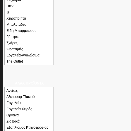
Μαχαίρια
Dick
Jr
Χειροποίητα
Μπαλντάδες
Είδη Μπάρμπεκιου
Γάστρες
Σχάρες
Ψησταριές
Εργαλεία-Αναλώσιμα
The Outlet
ΑΛΛΑ ΠΡΟΪΟΝΤΑ
Αντίκες
Αξεσουάρ Τζακιού
Εργαλεία
Εργαλεία Χειρός
Όργανα
Σιδερικά
Εξοπλισμός Κτηνοτροφίας