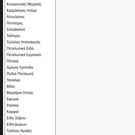
Κουρευτικές Μηχανές
Κρεμάστρες Ηνίων
Ντουλάπες
Ποτίστρες
Σελοβαστοί
ΤαΪστρες
Τρόλλευ Ιπποσκευής
Πεταλωτικά Είδη
Πεταλωτικά Εργαλεία
Πέταλα
Αμόνια-Τρίποδα
Ποδιά Πεταλωτή
Τανάλιες
Βίδες
Μαχαίρια Οπλής
Σφυριά
Ράσπες
Καρφιά
Είδη Στίβου
Είδη Δώρων
Τρέιλορ-Άμαξες