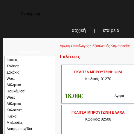
αρχική
εταιρεία
Αρχική
»
Κατάλογος
»
Εξοπλισμός Κτηνοτροφίας
ΚΑΤΑΛΟΓΟΣ
Γκλίτσες
Ιππέας
Ένδυση
ΓΚΛΙΤΣΑ ΜΠΡΟΥΤΖΙΝΗ ΦΙΔΙ
Σακάκια
West
Κωδικός: 01270
Αθλητικά
Πουκάμισα
18.00€
Αγορά
West
Αθλητικά
Κυλοτίνες
ΓΚΛΙΤΣΑ ΜΠΡΟΥΤΖΙΝΗ ΒΛΑΧΑ
Γιλέκα
Κωδικός: 02508
Μπλούζες
Διάφορα σχέδια