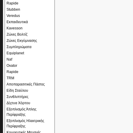
Rapide
Stubben
Veredus
Εκπαιδευτικά
Kavesson
Ζώνες Βολτίζ
Ζώνες Εκγύμνασης
Συμπληρώματα
Equiplanet
Naf
Ovator
Rapide
TRM
Αποπαρασιτικές Πάστες
Είδη Σταύλου
Συνθλιπτήρες
Δίχτυα Χόρτου
Εξοπλισμός Άπλης
Περίφραξης
Εξοπλισμός Ηλεκτρικής
Περίφραξης
Κουρευτικές Μηχανές