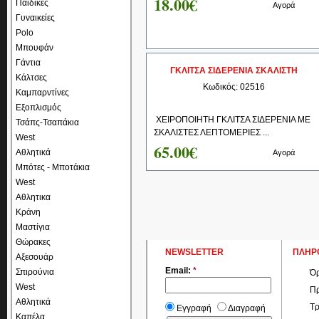
18.00€
Παιδικές
Αγορά
Γυναικείες
Polo
Μπουφάν
Γάντια
ΓΚΛΙΤΣΑ ΣΙΔΕΡΕΝΙΑ ΣΚΑΛΙΣΤΗ
Κάλτσες
Κωδικός: 02516
Καμπαρντίνες
Εξοπλισμός
ΧΕΙΡΟΠΟΙΗΤΗ ΓΚΛΙΤΣΑ ΣΙΔΕΡΕΝΙΑ ΜΕ
Τσάπς-Τσαπάκια
ΣΚΑΛΙΣΤΕΣ ΛΕΠΤΟΜΕΡΙΕΣ ...
West
65.00€
Αθλητικά
Αγορά
Μπότες - Μποτάκια
West
Αθλητικα
Κράνη
Μαστίγια
Θώρακες
NEWSLETTER
ΠΛΗΡ
Αξεσουάρ
Email:
*
Σπιρούνια
Όρ
West
Πρ
Αθλητικά
Τρ
Εγγραφή
Διαγραφή
Καπέλα