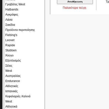
Τ
Γραβάτες West
Παλαιότερα τεύχη
Hatbands
Αγκράφες
Λάσα
Σακίδια
Προϊόντα περιποίησης
Fiebing's
Leovet
Rapide
Stubben
Άλογο
Εξοπλισμός
Σέλες
West
Αυστραλίας
Endurance
Αθλητικές
Ισπανικές
Κεφαλαριές-Χαλινά
West
Αθλητικά