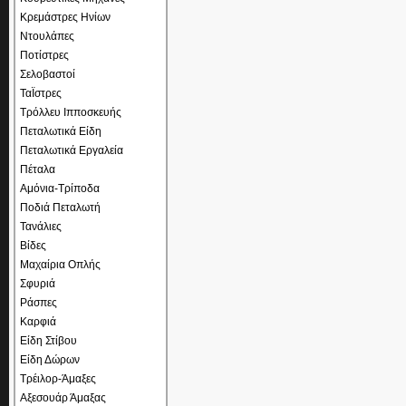
Κρεμάστρες Ηνίων
Ντουλάπες
Ποτίστρες
Σελοβαστοί
ΤαΪστρες
Τρόλλευ Ιπποσκευής
Πεταλωτικά Είδη
Πεταλωτικά Εργαλεία
Πέταλα
Αμόνια-Τρίποδα
Ποδιά Πεταλωτή
Τανάλιες
Βίδες
Μαχαίρια Οπλής
Σφυριά
Ράσπες
Καρφιά
Είδη Στίβου
Είδη Δώρων
Τρέιλορ-Άμαξες
Αξεσουάρ Άμαξας