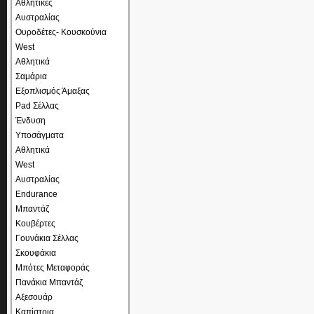
Αθλητικές
Αυστραλίας
Ουροδέτες- Κουσκούνια
West
Αθλητικά
Σαμάρια
Εξοπλισμός Άμαξας
Pad Σέλλας
Ένδυση
Υποσάγματα
Αθλητικά
West
Αυστραλίας
Endurance
Μπαντάζ
Κουβέρτες
Γουνάκια Σέλλας
Σκουφάκια
Μπότες Μεταφοράς
Πανάκια Μπαντάζ
Αξεσουάρ
Καπίστρια