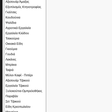
Αξεσουάρ Άμαξας
Εξοπλισμός Κτηνοτροφίας
Γκλίτσες
Κουδούνια
Ψαλίδια
Αγροτικά Εργαλεία
Εργαλεία Κλάδου
Τσεκούρια
Οικιακά Είδη
Γκιούμια
Γουδιά
Λεκάνες
Μπρίκια
Ταψιά
Μύλοι Καφέ - Πιπέρι
Αξεσουάρ Τζακιού
Εργαλεία Τζακιού
Ξυλοκούτια-Ομπρελοθήκες
Παραβάν
Σετ Τζακιού
Είδη Κρεοπωλείου