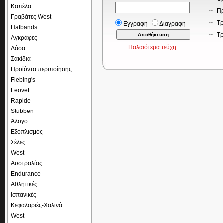
Καπέλα
Πρ
Γραβάτες West
Τρ
Εγγραφή
Διαγραφή
Hatbands
Τ
Αγκράφες
Παλαιότερα τεύχη
Λάσα
Σακίδια
Προϊόντα περιποίησης
Fiebing's
Leovet
Rapide
Stubben
Άλογο
Εξοπλισμός
Σέλες
West
Αυστραλίας
Endurance
Αθλητικές
Ισπανικές
Κεφαλαριές-Χαλινά
West