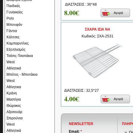
ΔΙΑΣΤΑΣΕΙΣ : 36*48
Παιδικές
8.00€
Γυναικείες
Αγορά
Polo
Μπουφάν
ΣΧΑΡΑ ΙΣΙΑ Ν4
Γάντια
Κωδικός: ΣΧΑ-2531
Κάλτσες
Καμπαρντίνες
Εξοπλισμός
Τσάπς-Τσαπάκια
West
Αθλητικά
Μπότες - Μποτάκια
West
Αθλητικα
ΔΙΑΣΤΑΣΕΙΣ : 32,5*27
Κράνη
4.00€
Αγορά
Μαστίγια
Θώρακες
Αξεσουάρ
Σπιρούνια
NEWSLETTER
ΠΛΗΡ
West
Αθλητικά
Email:
*
Όρ