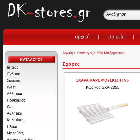
αρχική
εταιρεία
Αρχική
»
Κατάλογος
»
Είδη Μπάρμπεκιου
ΚΑΤΑΛΟΓΟΣ
Σχάρες
Ιππέας
Ένδυση
ΣΧΑΡΑ ΚΑΡΕ ΦΟΥΣΚΩΤΗ Ν6
Σακάκια
West
Κωδικός: ΣΧΑ-2355
Αθλητικά
Πουκάμισα
West
Αθλητικά
Κυλοτίνες
Γιλέκα
Μπλούζες
Διάφορα σχέδια