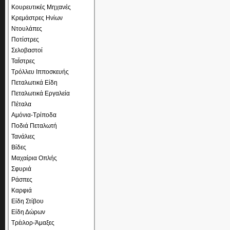
Κουρευτικές Μηχανές
Κρεμάστρες Ηνίων
Ντουλάπες
Ποτίστρες
Σελοβαστοί
ΤαΪστρες
Τρόλλευ Ιπποσκευής
Πεταλωτικά Είδη
Πεταλωτικά Εργαλεία
Πέταλα
Αμόνια-Τρίποδα
Ποδιά Πεταλωτή
Τανάλιες
Βίδες
Μαχαίρια Οπλής
Σφυριά
Ράσπες
Καρφιά
Είδη Στίβου
Είδη Δώρων
Τρέιλορ-Άμαξες