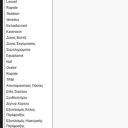
Leovet
Rapide
Stubben
Veredus
Εκπαιδευτικά
Kavesson
Ζώνες Βολτίζ
Ζώνες Εκγύμνασης
Συμπληρώματα
Equiplanet
Naf
Ovator
Rapide
TRM
Αποπαρασιτικές Πάστες
Είδη Σταύλου
Συνθλιπτήρες
Δίχτυα Χόρτου
Εξοπλισμός Άπλης
Περίφραξης
Εξοπλισμός Ηλεκτρικής
Περίφραξης