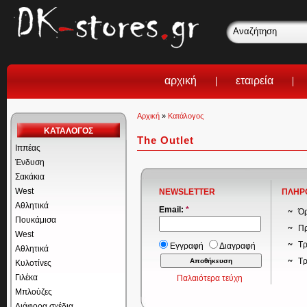
αρχική
εταιρεία
Αρχική
»
Κατάλογος
ΚΑΤΑΛΟΓΟΣ
The Outlet
Ιππέας
Ένδυση
Σακάκια
West
NEWSLETTER
ΠΛΗΡ
Αθλητικά
Email:
*
Όρ
Πουκάμισα
Πρ
West
Τρ
Εγγραφή
Διαγραφή
Αθλητικά
Τ
Κυλοτίνες
Γιλέκα
Παλαιότερα τεύχη
Μπλούζες
Διάφορα σχέδια