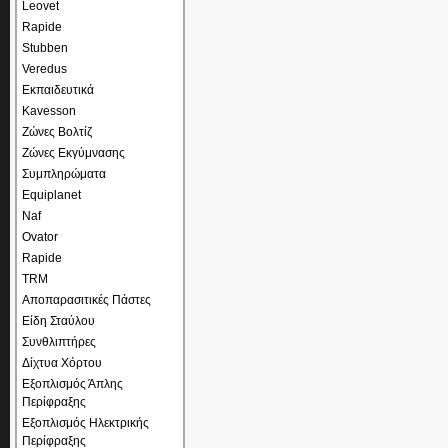
Leovet
Rapide
Stubben
Veredus
Εκπαιδευτικά
Kavesson
Ζώνες Βολτίζ
Ζώνες Εκγύμνασης
Συμπληρώματα
Equiplanet
Naf
Ovator
Rapide
TRM
Αποπαρασιτικές Πάστες
Είδη Σταύλου
Συνθλιπτήρες
Δίχτυα Χόρτου
Εξοπλισμός Άπλης
Περίφραξης
Εξοπλισμός Ηλεκτρικής
Περίφραξης