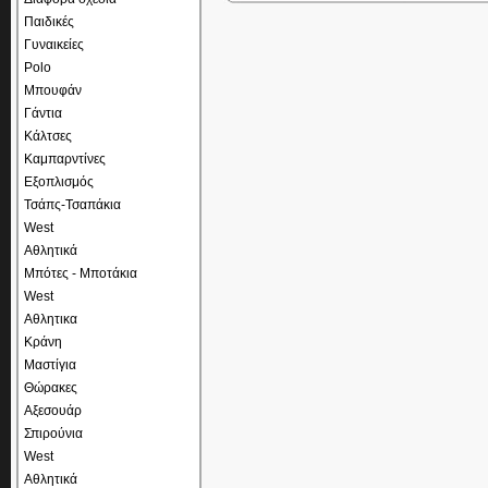
Παιδικές
Γυναικείες
Polo
Μπουφάν
Γάντια
Κάλτσες
Καμπαρντίνες
Εξοπλισμός
Τσάπς-Τσαπάκια
West
Αθλητικά
Μπότες - Μποτάκια
West
Αθλητικα
Κράνη
Μαστίγια
Θώρακες
Αξεσουάρ
Σπιρούνια
West
Αθλητικά