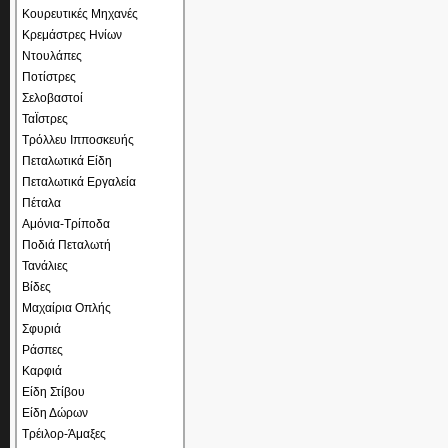
Κουρευτικές Μηχανές
Κρεμάστρες Ηνίων
Ντουλάπες
Ποτίστρες
Σελοβαστοί
ΤαΪστρες
Τρόλλευ Ιπποσκευής
Πεταλωτικά Είδη
Πεταλωτικά Εργαλεία
Πέταλα
Αμόνια-Τρίποδα
Ποδιά Πεταλωτή
Τανάλιες
Βίδες
Μαχαίρια Οπλής
Σφυριά
Ράσπες
Καρφιά
Είδη Στίβου
Είδη Δώρων
Τρέιλορ-Άμαξες