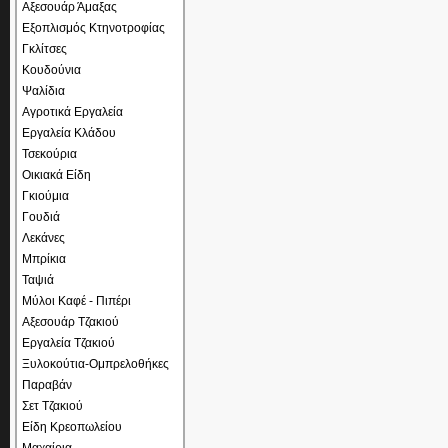
Αξεσουάρ Άμαξας
Εξοπλισμός Κτηνοτροφίας
Γκλίτσες
Κουδούνια
Ψαλίδια
Αγροτικά Εργαλεία
Εργαλεία Κλάδου
Τσεκούρια
Οικιακά Είδη
Γκιούμια
Γουδιά
Λεκάνες
Μπρίκια
Ταψιά
Μύλοι Καφέ - Πιπέρι
Αξεσουάρ Τζακιού
Εργαλεία Τζακιού
Ξυλοκούτια-Ομπρελοθήκες
Παραβάν
Σετ Τζακιού
Είδη Κρεοπωλείου