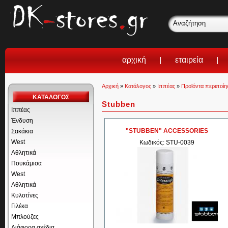
αρχική
εταιρεία
Αρχική
»
Κατάλογος
»
Ιππέας
»
Προϊόντα περιποίη
ΚΑΤΑΛΟΓΟΣ
Stubben
Ιππέας
Ένδυση
"STUBBEN" ACCESSORIES
Σακάκια
West
Κωδικός: STU-0039
Αθλητικά
Πουκάμισα
West
Αθλητικά
Κυλοτίνες
Γιλέκα
Μπλούζες
Διάφορα σχέδια