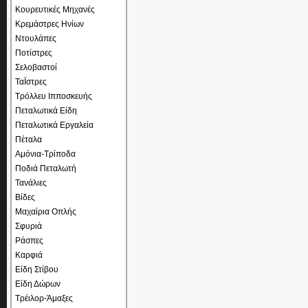
Κουρευτικές Μηχανές
Κρεμάστρες Ηνίων
Ντουλάπες
Ποτίστρες
Σελοβαστοί
ΤαΪστρες
Τρόλλευ Ιπποσκευής
Πεταλωτικά Είδη
Πεταλωτικά Εργαλεία
Πέταλα
Αμόνια-Τρίποδα
Ποδιά Πεταλωτή
Τανάλιες
Βίδες
Μαχαίρια Οπλής
Σφυριά
Ράσπες
Καρφιά
Είδη Στίβου
Είδη Δώρων
Τρέιλορ-Άμαξες