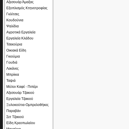
Αξεσουάρ Άμαξας
Εξοπλισμός Κτηνοτροφίας
Γκλίτσες
Κουδούνια
Ψαλίδια
Αγροτικά Εργαλεία
Εργαλεία Κλάδου
Τσεκούρια
Οικιακά Είδη
Γκιούμια
Γουδιά
Λεκάνες
Μπρίκια
Ταψιά
Μύλοι Καφέ - Πιπέρι
Αξεσουάρ Τζακιού
Εργαλεία Τζακιού
Ξυλοκούτια-Ομπρελοθήκες
Παραβάν
Σετ Τζακιού
Είδη Κρεοπωλείου