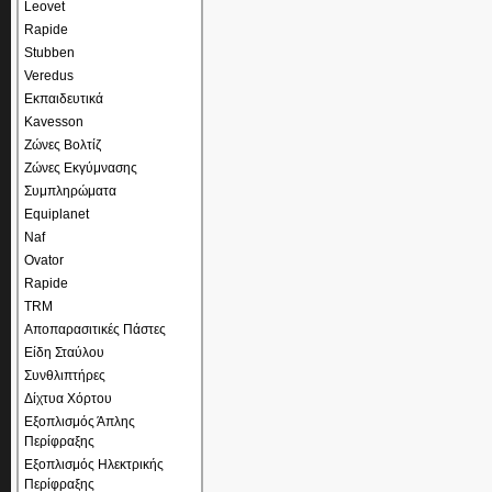
Leovet
Rapide
Stubben
Veredus
Εκπαιδευτικά
Kavesson
Ζώνες Βολτίζ
Ζώνες Εκγύμνασης
Συμπληρώματα
Equiplanet
Naf
Ovator
Rapide
TRM
Αποπαρασιτικές Πάστες
Είδη Σταύλου
Συνθλιπτήρες
Δίχτυα Χόρτου
Εξοπλισμός Άπλης
Περίφραξης
Εξοπλισμός Ηλεκτρικής
Περίφραξης