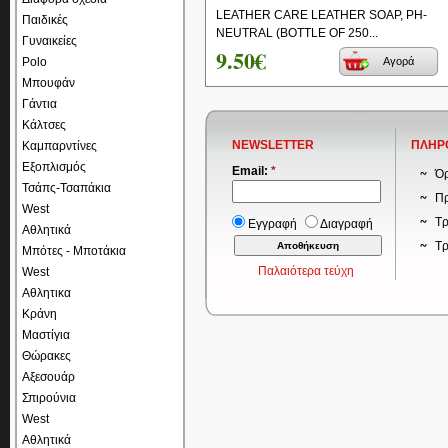
LEATHER CARE LEATHER SOAP, PH-
Παιδικές
NEUTRAL (BOTTLE OF 250...
Γυναικείες
9.50€
Polo
Αγορά
Μπουφάν
Γάντια
Κάλτσες
NEWSLETTER
ΠΛΗΡ
Καμπαρντίνες
Εξοπλισμός
Email:
*
Όρ
Τσάπς-Τσαπάκια
Πρ
West
Τρ
Εγγραφή
Διαγραφή
Αθλητικά
Τ
Μπότες - Μποτάκια
Παλαιότερα τεύχη
West
Αθλητικα
Κράνη
Μαστίγια
Θώρακες
Αξεσουάρ
Σπιρούνια
West
Αθλητικά